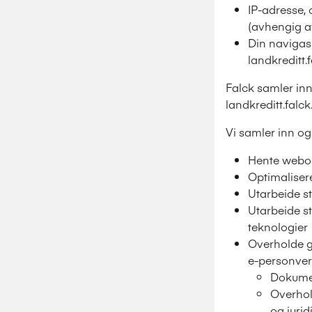
IP-adresse, 
(avhengig av
Din navigasj
landkreditt.
Falck samler in
landkreditt.falc
Vi samler inn o
Hente webomr
Optimaliser
Utarbeide st
Utarbeide st
teknologier
Overholde g
e-personvern
Dokume
Overhol
og juri