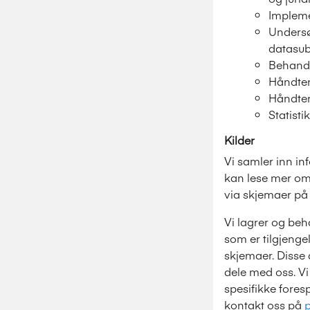
Impleme
Undersø
datasub
Behandl
Håndter
Håndter
Statist
Kilder
Vi samler inn in
kan lese mer om
via skjemaer på 
Vi lagrer og beh
som er tilgjenge
skjemaer. Disse 
dele med oss. Vi
spesifikke foresp
kontakt oss på