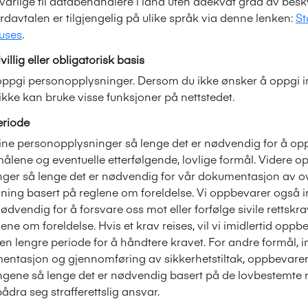
rlige til databehandlere i land uten adekvat grad av besky
avtalen er tilgjengelig på ulike språk via denne lenken:
St
uses
.
villig eller obligatorisk basis
 å oppgi personopplysninger. Dersom du ikke ønsker å oppgi 
ikke kan bruke visse funksjoner på nettstedet.
riode
ine personopplysninger så lenge det er nødvendig for å opp
lene og eventuelle etterfølgende, lovlige formål. Videre o
ger så lenge det er nødvendig for vår dokumentasjon av o
vning basert på reglene om foreldelse. Vi oppbevarer også
ødvendig for å forsvare oss mot eller forfølge sivile rettskra
ene om foreldelse. Hvis et krav reises, vil vi imidlertid oppb
en lengre periode for å håndtere kravet. For andre formål, i
entasjon og gjennomføring av sikkerhetstiltak, oppbevarer
gene så lenge det er nødvendig basert på de lovbestemte
pådra seg strafferettslig ansvar.