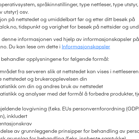
operativsystem, språkinnstillinger, type nettleser, type uts
 utstyr) osv.
on på nettstedet og umiddelbart før og etter ditt besøk på
falck.no, tidspunkt og varighet for besøk på nettsider og und
n denne informasjonen ved hjelp av informasjonskapsler på
k.no. Du kan lese om dette i
Informasjonskapsler
g behandler opplysningene for følgende formål:
ådet fra serveren slik at nettstedet kan vises i nettleseren
e nettstedet og brukeropplevelsen din
atistikk om din og andres bruk av nettstedet
atistikk og analyser med det formål å forbedre produkter, t
jeldende lovgivning (f.eks. EUs personvernforordning (GDPR
), inkludert
ntasjonskrav
delse av grunnleggende prinsipper for behandling av per
disk grunnlag for behandling (f.eks. innhente samtykke)