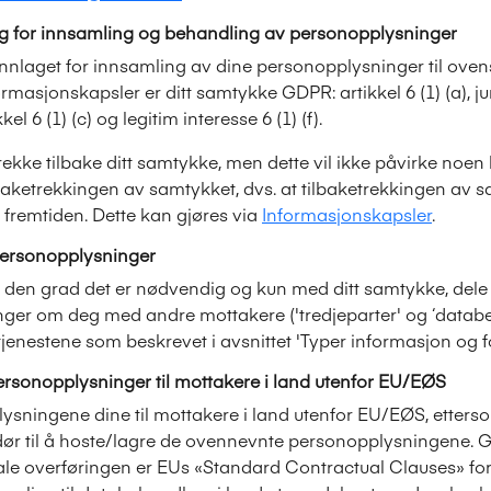
ag for innsamling og behandling av personopplysninger
unnlaget for innsamling av dine personopplysninger til ove
rmasjonskapsler er ditt samtykke GDPR: artikkel 6 (1) (a), ju
kkel 6 (1) (c) og legitim interesse 6 (1) (f).
 trekke tilbake ditt samtykke, men dette vil ikke påvirke noen
lbaketrekkingen av samtykket, dvs. at tilbaketrekkingen av s
r fremtiden. Dette kan gjøres via
Informasjonskapsler
.
personopplysninger
 i den grad det er nødvendig og kun med ditt samtykke, dele
ger om deg med andre mottakere ('tredjeparter' og ‘databe
tjenestene som beskrevet i avsnittet 'Typer informasjon og f
ersonopplysninger til mottakere i land utenfor EU/EØS
lysningene dine til mottakere i land utenfor EU/EØS, etters
dør til å hoste/lagre de ovennevnte personopplysningene. G
le overføringen er EUs «Standard Contractual Clauses» for