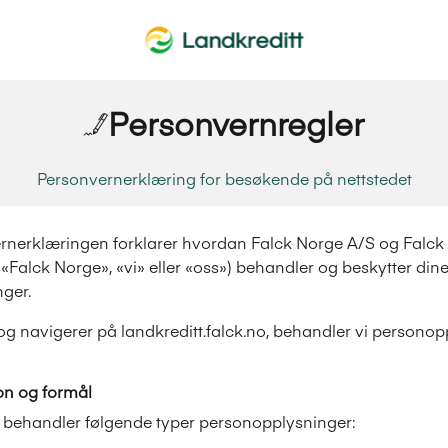
Personvernregler
Personvernerklæring for besøkende på nettstedet
nerklæringen forklarer hvordan Falck Norge A/S og Falck 
t «Falck Norge», «vi» eller «oss») behandler og beskytter din
ger.
og navigerer på landkreditt.falck.no, behandler vi persono
on og formål
g behandler følgende typer personopplysninger: