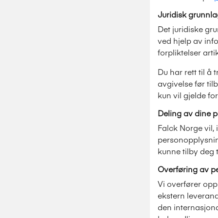
Juridisk grunnl
Det juridiske gr
ved hjelp av info
forpliktelser arti
Du har rett til å
avgivelse før ti
kun vil gjelde fo
Deling av dine 
Falck Norge vil,
personopplysnin
kunne tilby deg 
Overføring av p
Vi overfører opp
ekstern leveran
den internasjona