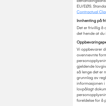
behandlingsansva
EU/EØS. Standard
Contractual Cla
Innhenting på fri
Det er frivillig
det hende at du 
Oppbevaringspe
Vi oppbevarer d
ovennevnte formå
personopplysnin
gjeldende lovgi
så lenge det er n
grunnlag av regl
informasjonen i 
lovpålagt dokum
personopplysnin
foreldelse for å 