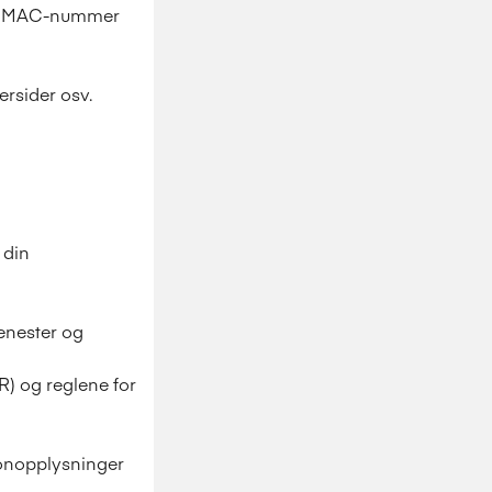
tyr, MAC-nummer
ersider osv.
 din
jenester og
) og reglene for
sonopplysninger