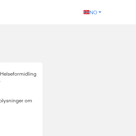
NO
Helseformidling
e
pplysninger om