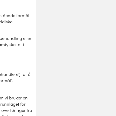
nstående formål
ridiske
 behandling eller
amtykket ditt
handlere’) for å
ormål'.
om vi bruker en
runnlaget for
 overføringer fra