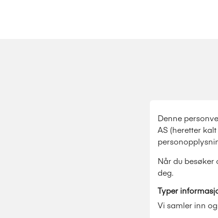
Hopp til innhold
Denne personver
AS (heretter kal
personopplysnin
Når du besøker 
deg.
Typer informasj
Vi samler inn o