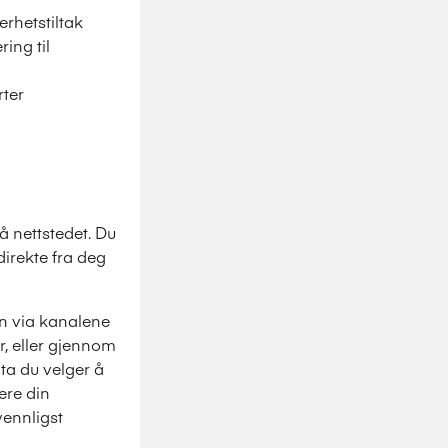
rhetstiltak
ing til
rter
å nettstedet. Du
irekte fra deg
en via kanalene
r, eller gjennom
ta du velger å
ere din
vennligst