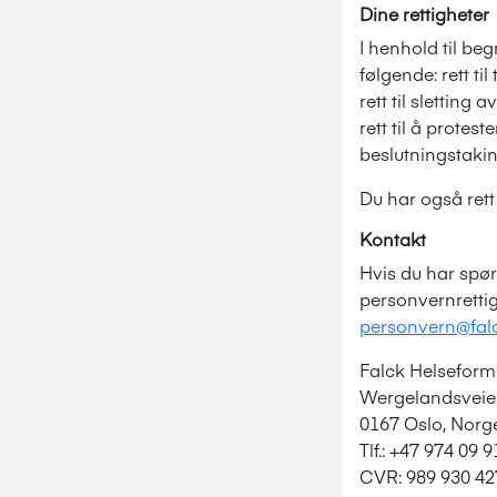
Dine rettigheter
I henhold til be
følgende: rett ti
rett til sletting
rett til å prote
beslutningstakin
Du har også rett t
Kontakt
Hvis du har spø
personvernretti
personvern@fal
Falck Helseform
Wergelandsveie
0167 Oslo, Norg
Tlf.: +47 974 09 
CVR: 989 930 42