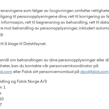
grensningene som følger av lovgivningen omfatter rettighet
l tilgang til personopplysningene dine, rett til korrigering av 
 av informasjon, rett til begrensning av behandling, rett til dat
stere mot behandling av personopplysninger, inkludert automat
g.
il å klage til Datatilsynet.
rsmål om behandlingen av dine personopplysninger eller d
gheter, kan du kontakte vår personvernkoordinator på
ck.com
eller Falck sitt personvernombud på
dpo@falck.com
idling og Falck Norge A/S
n 1
e
910
7