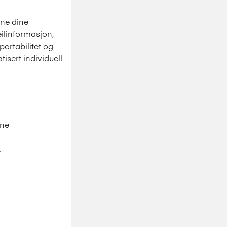
ene dine
feilinformasjon,
aportabilitet og
isert individuell
ine
.