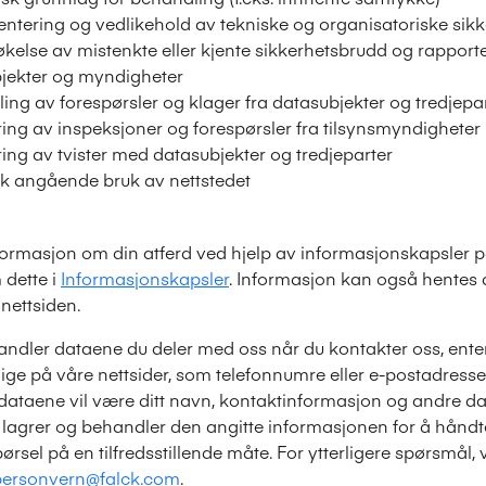
ntering og vedlikehold av tekniske og organisatoriske sikke
kelse av mistenkte eller kjente sikkerhetsbrudd og rapporter
jekter og myndigheter
ing av forespørsler og klager fra datasubjekter og tredjepa
ing av inspeksjoner og forespørsler fra tilsynsmyndigheter
ing av tvister med datasubjekter og tredjeparter
ikk angående bruk av nettstedet
formasjon om din atferd ved hjelp av informasjonskapsler p
 dette i
Informasjonskapsler
. Informasjon kan også hentes d
nettsiden.
andler dataene du deler med oss når du kontakter oss, ent
lige på våre nettsider, som telefonnumre eller e-postadresse
dataene vil være ditt navn, kontaktinformasjon og andre da
 lagrer og behandler den angitte informasjonen for å håndt
ørsel på en tilfredsstillende måte. For ytterligere spørsmål, 
personvern@falck.com
.