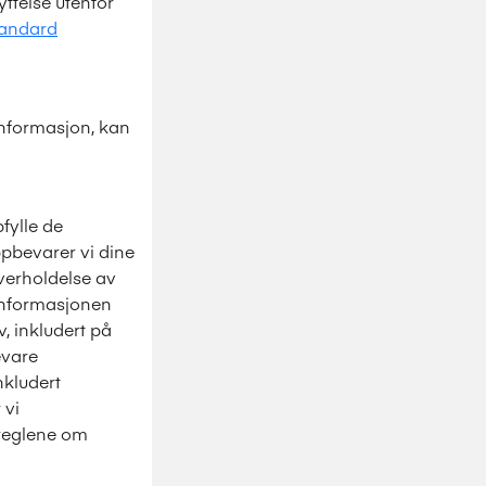
ttelse utenfor
andard
informasjon, kan
fylle de
ppbevarer vi dine
verholdelse av
 informasjonen
v, inkludert på
evare
nkludert
 vi
 reglene om